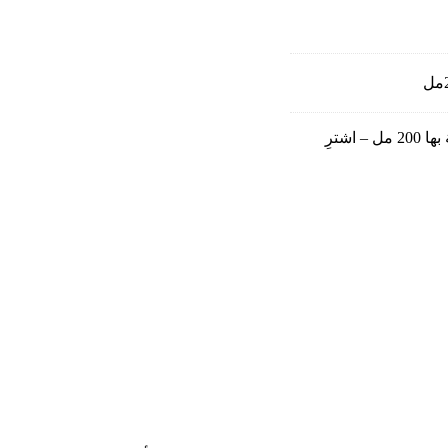
كمية جل بابيلا بالألوفيرا بعد التعرض للشمس لتهدئة البشرة والعناية بها 200 مل – اشترِ