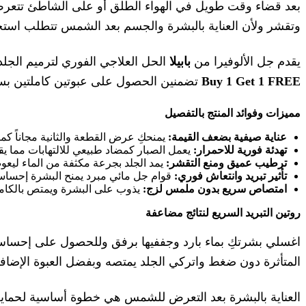
بعد قضاء وقت طويل في الهواء الطلق أو على الشاطئ تتعرض 
وتقشر ولأن العناية بالبشرة والجسم بعد الشمس تتطلب استخدام
يقدم جل الألوفيرا من
بابيلا
الحل العلاجي الفوري لترميم الج
Buy 1 Get 1 FREE
تضمنين الحصول على عبوتين كاملتين بسعر
مميزات وفوائد المنتج بالتفصيل
عناية صيفية بضعف القيمة:
يمنحكِ عرض القطعة والثانية مجاناً كم
تهدئة فورية للاحمرار:
يعمل الصبار كمضاد طبيعي للالتهابات مما ي
ترطيب عميق ومنع التقشر:
يمد الجلد بجرعة مكثفة من الماء ليع
تأثير تبريد وانتعاش فوري:
قوام جل مائي مبرد يمنح البشرة إحساساً
امتصاص سريع بدون ملمس لزج:
يذوب على البشرة ويمتص بالكامل د
روتين التبريد السريع لنتائج مضاعفة
اغسلي بشرتكِ بماء بارد وجففيها برفق وللحصول على إحساس 
المتأثرة دون ضغط واتركي الجلد يمتصه وبفضل العبوة الإضافي
العناية بالبشرة بعد التعرض للشمس هي خطوة أساسية لحماية 