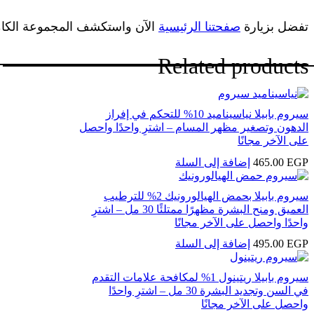
تفضل بزيارة
صفحتنا الرئيسية
الآن واستكشف المجموعة الكامل
Related products
سيروم بابيلا نياسيناميد 10% للتحكم في إفراز
الدهون وتصغير مظهر المسام – اشترِ واحدًا واحصل
على الآخر مجانًا
EGP
465.00
إضافة إلى السلة
سيروم بابيلا بحمض الهيالورونيك 2% للترطيب
العميق ومنح البشرة مظهرًا ممتلئًا 30 مل – اشترِ
واحدًا واحصل على الآخر مجانًا
EGP
495.00
إضافة إلى السلة
سيروم بابيلا ريتينول 1% لمكافحة علامات التقدم
في السن وتجديد البشرة 30 مل – اشترِ واحدًا
واحصل على الآخر مجانًا