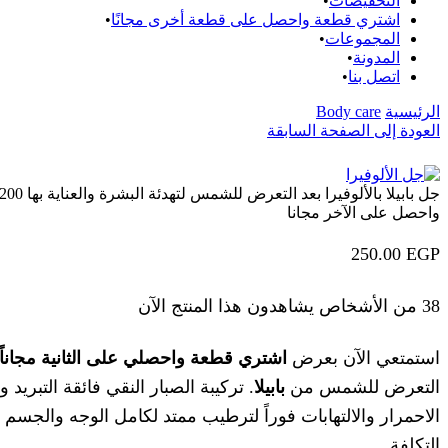
التخفيضات
اشتري قطعة واحصل على قطعة أخرى مجانًا
المجموعات
المدونة
اتصل بنا
الرئيسية
Body care
العودة إلى الصفحة السابقة
واحصل على الآخر مجانا
250.00
EGP
38 من الأشخاص يشاهدون هذا المنتج الآن
استمتعي الآن بعرض
اشتري قطعة واحصلي على الثانية مجاناً
التعرض للشمس من
بابيلا
. تركيبة الصبار النقي فائقة التبريد
الاحمرار والالتهابات فوراً لترطيب ممتد لكامل الوجه والج
التكلفة