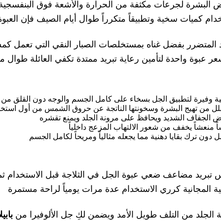
البشرة لجرعات مكثفة من الحرارة والأشعة فوق البنفسجية م
 كميات سخية وتطبيقاً متكرراً طوال أيام الصيف فإن العبوة ال
لد المتضرر بفضل غناه بمستخلصات الصبار النقي التي تعمل 
 عبوة واحدة لتأمين رعاية تبريد ممتدة تكفي العائلة طوال 
ية وفيرة لتطبيق الجل بسخاء على كامل الجسم والوجه دون القلق من نف
قلل من تهيج البشرة وسخونتها الناتجة عن حروق الشمس من أول استخد
وض الجفاف الشديد ويحافظ على مرونة الجلد ويمنع تقشره
 منعشاً يخفف من شعور الالتهاب المزعج داخلياً
ون ترك بقايا دهنية مما يجعله مثالياً ومريحاً لكامل الجسم
تبريد مضاعف ضعي عبوة الجل في الثلاجة قبل الاستخدام ثم 
ة المجانية كرري الاستخدام عدة مرات يومياً لراحة مستمرة
الجلد من التلف طويل الأمد ويضمن لكِ جل الألوفيرا من
بابيلا