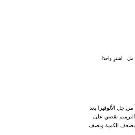
جل بابيلا بالألوفيرا بعد التعرض للشمس لتهدئة البشرة والعناية بها 200 مل – اشترِ واحدًا
من جل الألوفيرا بعد
 والترميم تقضي على
سم بضعف الكمية ونصف