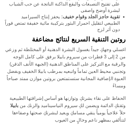
على تفتيح التصبغات والبقع الداكنة الناتجة عن حب الشباب
لبشرة أوضح واصفى
تقوية حاجز الجلد وقوام خفيف:
يحفز إنتاج السيراميد
الطبيعي لتقليل احمرار البثور بتركيبة مائية خفيفة تمتص فوراً
دون أثر لزج
روتين التنقية السريع لنتائج مضاعفة
اغسلي وجهكِ جيداً بغسول البشرة الدهنية أو المختلطة ثم وزعي
من 2 إلى 3 قطرات من سيروم بابيلا برفق على كامل الوجه
والرقبة مع التركيز على المناطق الدهنية (الجبهة الأنف الذقن)
وتجنبي محيط العين تماماً واتبعيه بمرطب بابيلا الخفيف وبفضل
العبوة الإضافية المجانية ستستمتعين بروتين موازن ممتد صباحاً
ومساءً
الحفاظ على نقاء بشرتكِ وتوازنها هو أساس إشراقتها الطبيعية
وثقتكِ الدائمة ويضمن لكِ سيروم النياسيناميد والزنك من
بابيلا
حلاً علاجياً يومياً ينقي مسامكِ ويعيد لبشرتكِ صحتها وصفاءها
لتتألقي بمظهر ناعم وخالٍ من العيوب