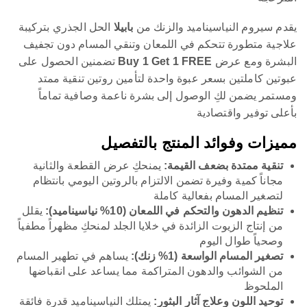
يقدم سيروم النياسيناميد والزنك من
بابيلا
الحل الجذري بتركيبة
علاجية متطورة تتحكم في اللمعان وتنقي المسام دون تجفيف
البشرة ومع عرض
Buy 1 Get 1 FREE
تضمنين الحصول على
عبوتين كاملتين بسعر عبوة واحدة لتأمين روتين تنقية ممتد
ومستمر يضمن لكِ الوصول إلى بشرة ناعمة وصافية تماماً
بأعلى توفير واقتصادية
مميزات وفوائد المنتج بالتفصيل
تنقية ممتدة بضعف القيمة:
يمنحكِ عرض القطعة والثانية
مجاناً كمية وفيرة تضمن الالتزام بالروتين اليومي بانتظام
لتصغير المسام بفعالية كاملة
تنظيم الدهون والتحكم في اللمعان (10% نياسيناميد):
يقلل
من إنتاج الزيوت الزائدة في خلايا الجلد لمنحكِ مظهراً مطفياً
وصحياً طوال اليوم
تصغير المسام الواسعة (1% زنك):
يساهم في تطهير المسام
من الشوائب والدهون المتراكمة مما يساعد على انقباضها
الملحوظ
توحيد اللون وعلاج آثار البثور:
يمتلك النياسيناميد قدرة فائقة