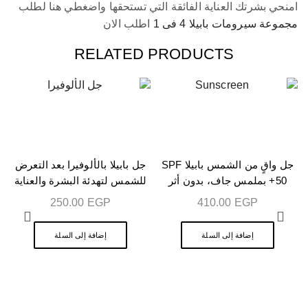
امنحي بشرتك العناية الفائقة التي تستحقها واضغطي هنا لطلب
مجموعة سيرومات بابيلا 4 فى 1
اطلب الان
RELATED PRODUCTS
جل واقٍ من الشمس بابيلا SPF
جل بابيلا بالألوفيرا بعد التعرض
50+ بملمس جاف، بدون أثر
للشمس لتهدئة البشرة والعناية
أبيض، 50 مل – اشترِ واحدًا
بها 200 مل – اشترِ واحدًا واحصل
250.00
EGP
410.00
EGP
واحصل على الآخر مجانًا
على الآخر مجانا
إضافة إلى السلة
إضافة إلى السلة