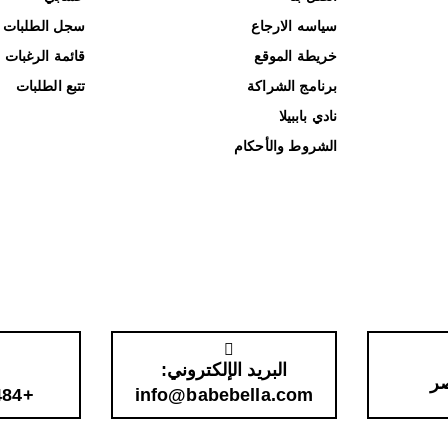
سياسه الارجاع
سجل الطلبات
خريطة الموقع
قائمة الرغبات
برنامج الشراكة
تتبع الطلبات
نادي باببيلا
الشروط والأحكام
البريد الإلكتروني:
صر
+201003338484
info@babebella.com