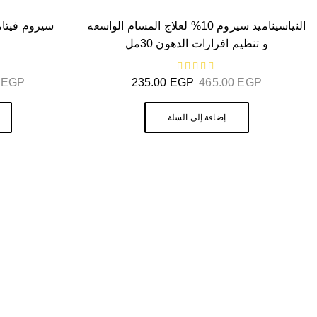
النياسيناميد سيروم 10% لعلاج المسام الواسعه
و تنظيم افرارات الدهون 30مل
من 5
0
EGP
235.00
EGP
465.00
EGP
إضافة إلى السلة