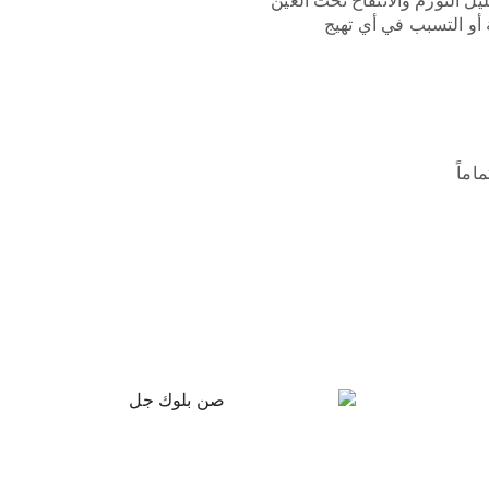
ل التورم والانتفاخ تحت العين
أو التسبب في أي تهيج
اماً