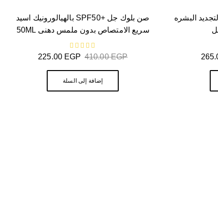
ولاجين لتجديد البشره
صن بلوك جل +SPF50 بالهيالورونيك اسيد
سريع الامتصاص بدون ملمس دهنى 50ML
من 5
225.00
EGP
410.00
EGP
265
إضافة إلى السلة