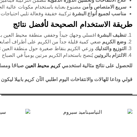
علاج الانتفاخات وتحسين الدورة الدموية
تتضمن التركيبة فيتامين
سريع الامتصاص وآمن
مصنوع بعناية باستخدام مكونات عالية الج
مناسب لجميع أنواع البشرة
تركيبة خفيفة وفعالة تلبي احتياجات 
طريقة الاستخدام الصحيحة لأفضل نتائج
تنظيف البشرة
اغسلي وجهكِ جيداً وجففي منطقة محيط العين بر
وضع الكريم
ضعي كمية قليلة جداً من الكريم على أطراف أصابع
التوزيع والتدليك
وزعي الكريم بنقاط صغيرة حول منطقة العين ثم 
الالتزام بالروتين
يُنصح باستخدام الكريم مرتين يومياً في الصباح 
للحصول على نتائج مثالية استخدمي
كريم محيط العين
صباحًا ومساء
قولي وداعا للهالات والانتفاخات اليوم اطلبي الآن كريم بابيلا ليك