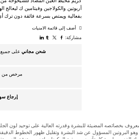
كريم محيط العين المضاد للشيخوخة من
أربوتين والكولاجين وفيتامين ك ليعالج ال
بفعالية ويمتص بسرعة فائقة دون ترك أي أ
أضف إلى قائمة الامنيات
مشاركة:
شحن مجاني
على جميع ا
مرخص من هيئ
إرجاع س
معروف بخصائصه المضيئة للبشرة وقدرته العالية على توحيد لون الجلد 
وهو البروتين المسؤول عن شد البشرة وتقليل ظهور الخطوط الدقيقة 